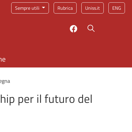
Sempre utili
Rubrica
Uniss.it
ENG
Bottone cerca
ne
degna
ip per il futuro del