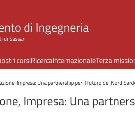
Salta al contenuto principale
ento di Ingegneria
i di Sassari
nostri corsi
Ricerca
Internazionale
Terza missio
azione, Impresa: Una partnership per il futuro del Nord Sar
one, Impresa: Una partnersh