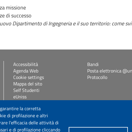
erza missione
nze di successo
nuovo Dipartimento di Ingegneria e il suo territorio: come svi
Accessibilità
Bandi
Agenda Web
Posta elettronica @uni
Cookie settings
Protocollo
Mappa del sito
Self Studenti
eUniss
 garantire la corretta
Seguici su
ie di profilazione e altri
e l'efficacia delle attività di
sari e di profilazione cliccando