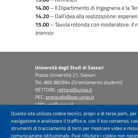
14.00
– Il Dipartimento di Ingegneria e la T
14.20
– Dall’idea alla realizzazione: esperie
15.00
– Tavola rotonda con moderatore:
Il 
triennio
Università degli Studi di Sassari
Piazza Università 21, Sassari
Tel.: 800 882994 (Orientamento studenti)
RETTORE:
rettore@uniss.it
PEC:
protocollo@pec.uniss.it
URP:
urp@uniss.it
WEB:
redazioneweb@uniss.it
Questo sito utilizza cookie tecnici, propri e di terze parti, per
P.I. 00196350904 –
pagoPA®
navigazione e analizzare il traffico e, con il tuo consenso, cook
strumenti di tracciamento di terzi per mostrare video e misurar
comunicazione istituzionale. Puoi rifiutare i cookie non neces