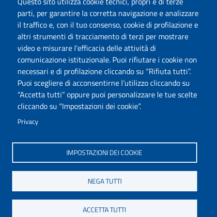
Questo sito utilizza cookie tecnici, propri e di terze
Protocollo
parti, per garantire la corretta navigazione e analizzare
il traffico e, con il tuo consenso, cookie di profilazione e
Seguici su
altri strumenti di tracciamento di terzi per mostrare
video e misurare l'efficacia delle attività di
comunicazione istituzionale. Puoi rifiutare i cookie non
Università degli Studi di Sassari
necessari e di profilazione cliccando su “Rifiuta tutti”.
Piazza Università 21, Sassari
Puoi scegliere di acconsentirne l’utilizzo cliccando su
Tel.: 800 882994 (Orientamento studenti)
“Accetta tutti” oppure puoi personalizzare le tue scelte
RETTORE:
rettore@uniss.it
cliccando su “Impostazioni dei cookie”.
PEC:
protocollo@pec.uniss.it
URP:
urp@uniss.it
Privacy
WEB:
redazioneweb@uniss.it
P.I. 00196350904 –
pagoPA®
IMPOSTAZIONI DEI COOKIE
NEGA TUTTI
ACCETTA TUTTI