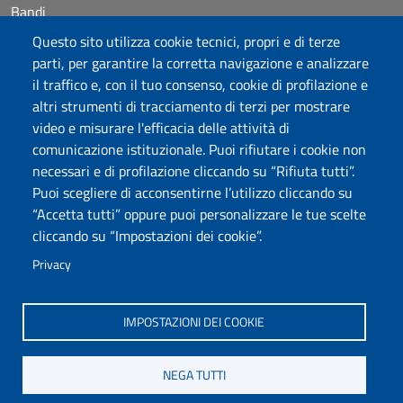
Bandi
Posta elettronica @uniss.it
Questo sito utilizza cookie tecnici, propri e di terze
Protocollo
parti, per garantire la corretta navigazione e analizzare
il traffico e, con il tuo consenso, cookie di profilazione e
Seguici su
altri strumenti di tracciamento di terzi per mostrare
video e misurare l'efficacia delle attività di
comunicazione istituzionale. Puoi rifiutare i cookie non
Università degli Studi di Sassari
necessari e di profilazione cliccando su “Rifiuta tutti”.
Piazza Università 21, Sassari
Puoi scegliere di acconsentirne l’utilizzo cliccando su
Tel.: 800 882994 (Orientamento studenti)
“Accetta tutti” oppure puoi personalizzare le tue scelte
RETTORE:
rettore@uniss.it
cliccando su “Impostazioni dei cookie”.
PEC:
protocollo@pec.uniss.it
URP:
urp@uniss.it
Privacy
WEB:
redazioneweb@uniss.it
P.I. 00196350904 –
pagoPA®
IMPOSTAZIONI DEI COOKIE
NEGA TUTTI